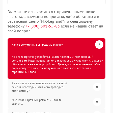
Вы можете ознакомиться с приведенными ниже
часто задаваемыми вопросами, либо обратиться в
сервисный центр “FIX-Legrand” по следующему
телефону
+7 (800) 301-55-83
если не нашли ответ на
свой вопрос.
Какие документы вы предоставляете?
На этапе приема устройства на диагностику и последующий
ремонт вам будет предоставлен заказ-наряд с указанием страховых
обязательств на ваше устройство. Далее, после выполнения работ
по ремонту техники, вы получите акт выполненных работ и
гарантийный талон.
Я уже знаю в чем неисправность и какой
ремонт необходим. Для чего проводить
диагностику?
Мне нужен срочный ремонт. Сможете
сделать?