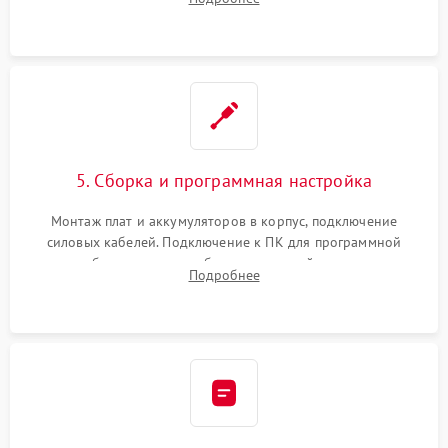
Восстановление поврежденных токоведущих дорожек и
замена реле.
5. Сборка и программная настройка
Монтаж плат и аккумуляторов в корпус, подключение
силовых кабелей. Подключение к ПК для программной
калибровки констант батареи, настройки порогов
Подробнее
срабатывания AVR и сброса счетчиков старения АКБ.