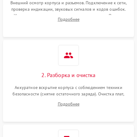
Внешний осмотр корпуса и разъемов. Подключение к сети,
проверка индикации, звуковых сигналов и кодов ошибок.
Измерение входного и выходного напряжения. Оценка
Подробнее
реакции ИБП на отключение основного питания без
нагрузки.
2. Разборка и очистка
Аккуратное вскрытие корпуса с соблюдением техники
безопасности (снятие остаточного заряда). Очистка плат,
радиаторов и кулеров от пыли с помощью сжатого воздуха
Подробнее
и кистей для предотвращения перегрева и замыканий.