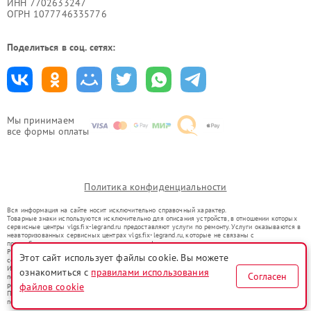
ИНН 7702633247
ОГРН 1077746335776
Поделиться в соц. сетях:
Мы принимаем
все формы оплаты
Политика конфиденциальности
Вся информация на сайте носит исключительно справочный характер.
Товарные знаки используются исключительно для описания устройств, в отношении которых
сервисные центры vlgs.fix-legrand.ru предоставляют услуги по ремонту. Услуги оказываются в
неавторизованных сервисных центрах vlgs.fix-legrand.ru, которые не связаны с
правообладателями товарных знаков или их официальными представителями.
Ремонт осуществляется для устройств, уже введенных в гражданский оборот в соответствии
Этот сайт использует файлы cookie. Вы можете
со статьей 1487 ГК РФ.
Использование товарных знаков не преследует цели индивидуализации услуг или введения
ознакомиться с
правилами использования
Согласен
потребителей в заблуждение, а служит для информирования о предоставляемых услугах по
файлов cookie
ремонту техники указанных брендов.
Представленная на сайте информация не является публичной офертой, определяемой
положениями Статьи 437(2) Гражданского кодекса РФ