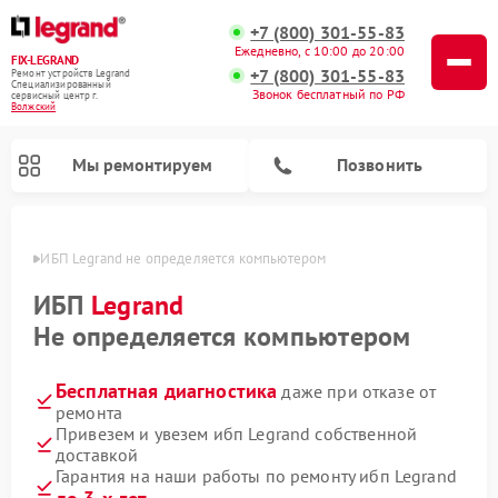
+7 (800) 301-55-83
Ежедневно, с 10:00 до 20:00
FIX-LEGRAND
+7 (800) 301-55-83
Ремонт устройств Legrand
Специализированный
Звонок бесплатный по РФ
cервисный центр г.
Волжский
Мы ремонтируем
Позвонить
жском
ИБП Legrand не определяется компьютером
ИБП
Legrand
Не определяется компьютером
Бесплатная диагностика
даже при отказе от
ремонта
Привезем и увезем ибп Legrand собственной
доставкой
Гарантия на наши работы по ремонту ибп Legrand