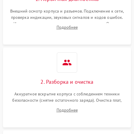
Внешний осмотр корпуса и разъемов. Подключение к сети,
проверка индикации, звуковых сигналов и кодов ошибок.
Измерение входного и выходного напряжения. Оценка
Подробнее
реакции ИБП на отключение основного питания без
нагрузки.
2. Разборка и очистка
Аккуратное вскрытие корпуса с соблюдением техники
безопасности (снятие остаточного заряда). Очистка плат,
радиаторов и кулеров от пыли с помощью сжатого воздуха
Подробнее
и кистей для предотвращения перегрева и замыканий.