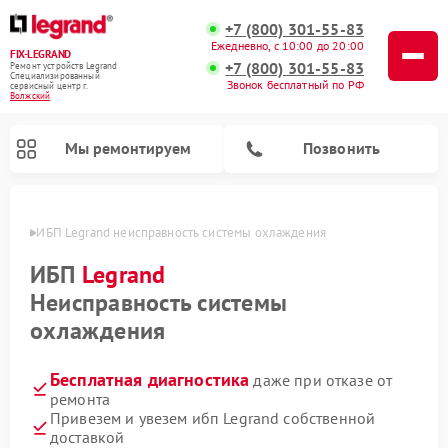
+7 (800) 301-55-83
Ежедневно, с 10:00 до 20:00
FIX-LEGRAND
+7 (800) 301-55-83
Ремонт устройств Legrand
Специализированный
Звонок бесплатный по РФ
cервисный центр г.
Волжский
Мы ремонтируем
Позвонить
жском
ИБП Legrand неисправность системы охлаждения
ИБП
Legrand
Неисправность системы
охлаждения
Бесплатная диагностика
даже при отказе от
ремонта
Привезем и увезем ибп Legrand собственной
доставкой