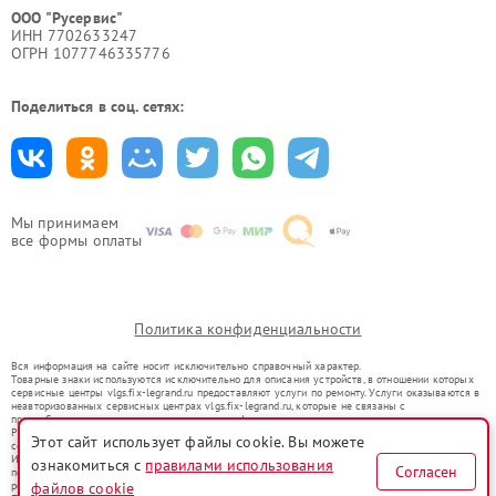
ООО "Русервис"
ИНН 7702633247
ОГРН 1077746335776
Поделиться в соц. сетях:
Мы принимаем
все формы оплаты
Политика конфиденциальности
Вся информация на сайте носит исключительно справочный характер.
Товарные знаки используются исключительно для описания устройств, в отношении которых
сервисные центры vlgs.fix-legrand.ru предоставляют услуги по ремонту. Услуги оказываются в
неавторизованных сервисных центрах vlgs.fix-legrand.ru, которые не связаны с
правообладателями товарных знаков или их официальными представителями.
Ремонт осуществляется для устройств, уже введенных в гражданский оборот в соответствии
Этот сайт использует файлы cookie. Вы можете
со статьей 1487 ГК РФ.
Использование товарных знаков не преследует цели индивидуализации услуг или введения
ознакомиться с
правилами использования
Согласен
потребителей в заблуждение, а служит для информирования о предоставляемых услугах по
файлов cookie
ремонту техники указанных брендов.