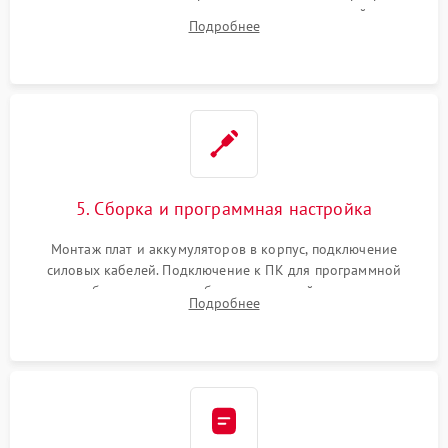
цепи зарядки и монтаж новых радиодеталей.
Подробнее
Восстановление поврежденных токоведущих дорожек и
замена реле.
5. Сборка и программная настройка
Монтаж плат и аккумуляторов в корпус, подключение
силовых кабелей. Подключение к ПК для программной
калибровки констант батареи, настройки порогов
Подробнее
срабатывания AVR и сброса счетчиков старения АКБ.