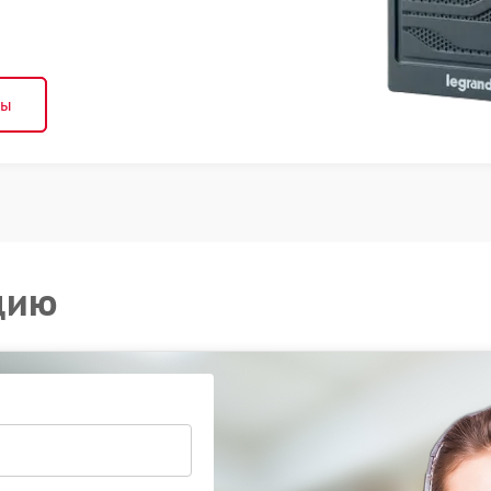
ны
цию