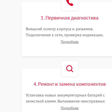
1. Первичная диагностика
Внешний осмотр корпуса и разъемов.
Подключение к сети, проверка индикации,
звуковых сигналов и кодов ошибок. Измерение
Подробнее
входного и выходного напряжения. Оценка
реакции ИБП на отключение основного питани
без нагрузки.
4. Ремонт и замена компонентов
Установка новых аккумуляторных батарей с
зачисткой клемм. Выпаивание неисправных
элементов инвертора или цепи зарядки и
Подробнее