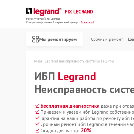
FIX-LEGRAND
Ремонт устройств Legrand
Специализированный cервисный центр г.
Волжский
Мы ремонтируем
Срочный ремонт
Це
Legrand в Волжском
ИБП Legrand неисправность системы защиты
ИБП
Legrand
Неисправность сис
Бесплатная диагностика
даже при отказ
Привезем и увезем ибп Legrand собственн
Гарантия на наши работы по ремонту ибп 
Срочный ремонт ибп Legrand в течении ча
20%
Скидка для вас до