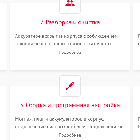
2. Разборка и очистка
Аккуратное вскрытие корпуса с соблюдением
техники безопасности (снятие остаточного
заряда). Очистка плат, радиаторов и кулеров от
Подробнее
пыли с помощью сжатого воздуха и кистей для
я
предотвращения перегрева и замыканий.
5. Сборка и программная настройка
Монтаж плат и аккумуляторов в корпус,
подключение силовых кабелей. Подключение к
ПК для программной калибровки констант
Подробнее