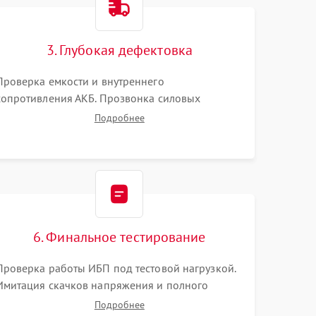
3. Глубокая дефектовка
Проверка емкости и внутреннего
сопротивления АКБ. Прозвонка силовых
транзисторов инвертора, диодов, реле
Подробнее
переключения и трансформатора. Визуальный
поиск вздутых конденсаторов и прогаров на
печатной плате.
6. Финальное тестирование
Проверка работы ИБП под тестовой нагрузкой.
Имитация скачков напряжения и полного
отключения сети. Контроль времени автономной
Подробнее