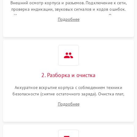
Внешний осмотр корпуса и разъемов. Подключение к сети,
проверка индикации, звуковых сигналов и кодов ошибок.
Измерение входного и выходного напряжения. Оценка
Подробнее
реакции ИБП на отключение основного питания без
нагрузки.
2. Разборка и очистка
Аккуратное вскрытие корпуса с соблюдением техники
безопасности (снятие остаточного заряда). Очистка плат,
радиаторов и кулеров от пыли с помощью сжатого воздуха
Подробнее
и кистей для предотвращения перегрева и замыканий.