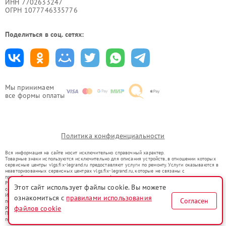
ИНН 7702633247
ОГРН 1077746335776
Поделиться в соц. сетях:
Мы принимаем
все формы оплаты
Политика конфиденциальности
Вся информация на сайте носит исключительно справочный характер.
Товарные знаки используются исключительно для описания устройств, в отношении которых
сервисные центры vlgs.fix-legrand.ru предоставляют услуги по ремонту. Услуги оказываются в
неавторизованных сервисных центрах vlgs.fix-legrand.ru, которые не связаны с
правообладателями товарных знаков или их официальными представителями.
Ремонт осуществляется для устройств, уже введенных в гражданский оборот в соответствии
Этот сайт использует файлы cookie. Вы можете
со статьей 1487 ГК РФ.
Использование товарных знаков не преследует цели индивидуализации услуг или введения
ознакомиться с
правилами использования
Согласен
потребителей в заблуждение, а служит для информирования о предоставляемых услугах по
файлов cookie
ремонту техники указанных брендов.
Представленная на сайте информация не является публичной офертой, определяемой
положениями Статьи 437(2) Гражданского кодекса РФ