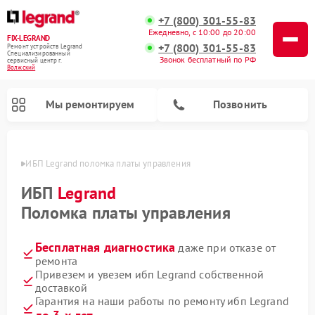
+7 (800) 301-55-83
Ежедневно, с 10:00 до 20:00
FIX-LEGRAND
+7 (800) 301-55-83
Ремонт устройств Legrand
Специализированный
Звонок бесплатный по РФ
cервисный центр г.
Волжский
Мы ремонтируем
Позвонить
жском
ИБП Legrand поломка платы управления
ИБП
Legrand
Поломка платы управления
Бесплатная диагностика
даже при отказе от
ремонта
Привезем и увезем ибп Legrand собственной
доставкой
Гарантия на наши работы по ремонту ибп Legrand