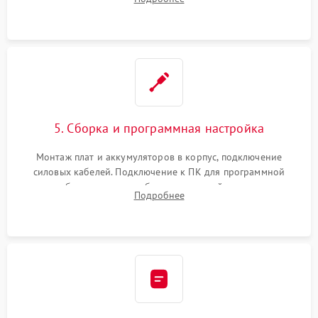
Восстановление поврежденных токоведущих дорожек и
замена реле.
5. Сборка и программная настройка
Монтаж плат и аккумуляторов в корпус, подключение
силовых кабелей. Подключение к ПК для программной
калибровки констант батареи, настройки порогов
Подробнее
срабатывания AVR и сброса счетчиков старения АКБ.